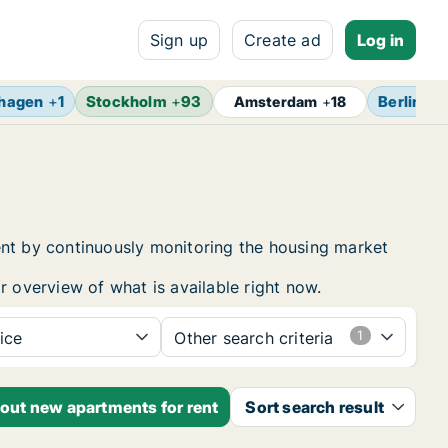
Sign up
Create ad
Log in
hagen
+
1
Stockholm
+
93
Berlin
+
1
Amsterdam
+
18
ent by continuously monitoring the housing market
r overview of what is available right now.
ice
Other search criteria
bout new apartments for rent
Sort search result