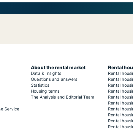
About the rental market
Rental hou
Data & Insights
Rental hous
Questions and answers
Rental housi
Statistics
Rental housi
Housing terms
Rental housi
The Analysis and Editorial Team
Rental hous
Rental housi
he Service
Rental housi
Rental hous
Rental hous
Rental housi