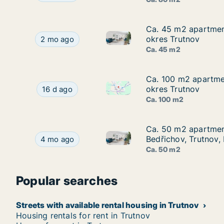
Ca. 45 m2 apartment
Ca. 45 m2 apartment
Ca. 45 m2 apartment for rent 
Ca. 45 m2 apartment for rent in Trutnov, Králov
okres Trutnov
2 mo ago
Ca. 45 m2
Ca. 100 m2 apartmen
Ca. 100 m2 apartment
Ca. 100 m2 apartment for rent 
Ca. 100 m2 apartment for rent in Trutnov, Králo
okres Trutnov
16 d ago
Ca. 100 m2
Ca. 50 m2 apartment
Ca. 50 m2 apartment
Ca. 50 m2 apartment for rent 
Ca. 50 m2 apartment for rent in Trutnov, Králov
Bedřichov, Trutnov,
4 mo ago
Ca. 50 m2
Popular searches
Streets with available rental housing in Trutnov
Housing rentals for rent in Trutnov