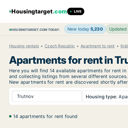
Housingtarget
.com
LIVE
New today
5,230
Updated
HOUSINGTARGET.COM TODAY:
Housing rentals
Czech Republic
Apartment to rent
Krá
Apartments for rent in Tr
Here you will find 14 available apartments for rent 
and collecting listings from several different sources.
New
apartments for rent are discovered shortly after
Trutnov
Housing type:
Apa
14 apartments for rent found