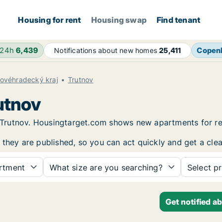
Housing for rent
Housing swap
Find tenant
 24h
6,439
Copen
Notifications about new homes
25,411
lovéhradecký kraj
Trutnov
utnov
in Trutnov. Housingtarget.com shows new apartments for r
 they are published, so you can act quickly and get a clea
rtment
What size are you searching?
Select pr
Get notified a