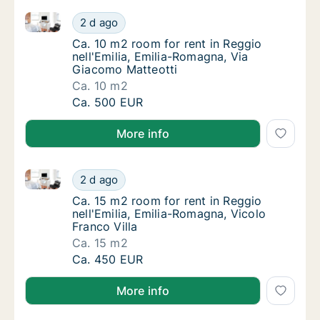
Ca. 10 m2 room for rent in Reggio nell'Emilia, Emil
Ca. 10 m2 room for rent in Reggio nell'Emil
2 d ago
Ca. 10 m2 room for rent in Reggio nell'Emil
Ca. 10 m2 room for rent in Reggio
nell'Emilia, Emilia-Romagna, Via
Giacomo Matteotti
Ca. 10 m2
Ca. 10 m2 room for rent in Reggio nell'Emil
Ca. 500 EUR
More info
Ca. 15 m2 room for rent in Reggio nell'Emilia, Emilia
Ca. 15 m2 room for rent in Reggio nell'Emili
2 d ago
Ca. 15 m2 room for rent in Reggio nell'Emili
Ca. 15 m2 room for rent in Reggio
nell'Emilia, Emilia-Romagna, Vicolo
Franco Villa
Ca. 15 m2
Ca. 15 m2 room for rent in Reggio nell'Emili
Ca. 450 EUR
More info