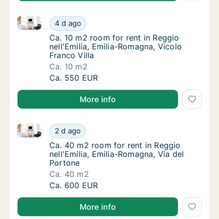
Ca. 10 m2 room for rent in Reggio nell'Emilia, Emilia
Ca. 10 m2 room for rent in Reggio nell'Emili
4 d ago
Ca. 10 m2 room for rent in Reggio nell'Emili
Ca. 10 m2 room for rent in Reggio
nell'Emilia, Emilia-Romagna, Vicolo
Franco Villa
Ca. 10 m2
Ca. 10 m2 room for rent in Reggio nell'Emili
Ca. 550 EUR
More info
Ca. 40 m2 room for rent in Reggio nell'Emilia, Emili
Ca. 40 m2 room for rent in Reggio nell'Emil
2 d ago
Ca. 40 m2 room for rent in Reggio nell'Emili
Ca. 40 m2 room for rent in Reggio
nell'Emilia, Emilia-Romagna, Via del
Portone
Ca. 40 m2
Ca. 40 m2 room for rent in Reggio nell'Emil
Ca. 600 EUR
More info