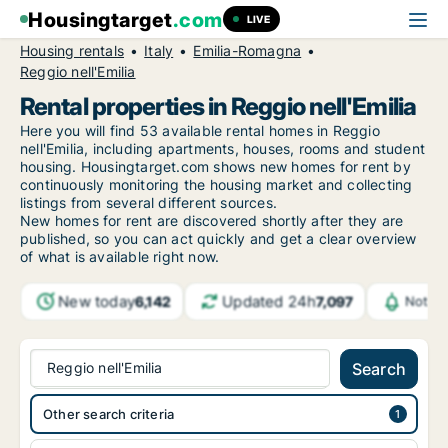
Housingtarget
.com
LIVE
Housing rentals
Italy
Emilia-Romagna
Reggio nell'Emilia
Rental properties in Reggio nell'Emilia
Here you will find 53 available rental homes in Reggio
nell'Emilia, including apartments, houses, rooms and student
housing. Housingtarget.com shows new homes for rent by
continuously monitoring the housing market and collecting
listings from several different sources.
New
homes for rent are discovered shortly after they are
published, so you can act quickly and get a clear overview
of what is available right now.
New today
Updated 24h
6,142
7,097
Notifi
Reggio nell'Emilia
Search
Other search criteria