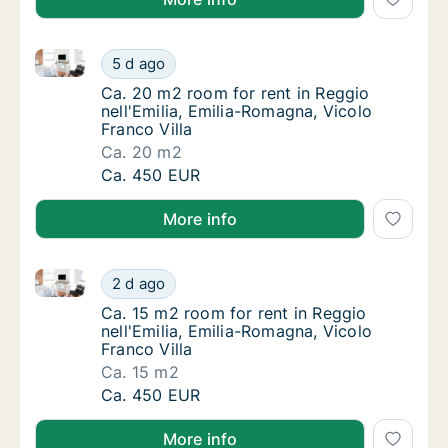
Ca. 20 m2 room for rent in Reggio nell'Emilia, Emili
Ca. 20 m2 room for rent in Reggio nell'Emili
5 d ago
Ca. 20 m2 room for rent in Reggio nell'Emili
Ca. 20 m2 room for rent in Reggio
nell'Emilia, Emilia-Romagna, Vicolo
Franco Villa
Ca. 20 m2
Ca. 20 m2 room for rent in Reggio nell'Emili
Ca. 450 EUR
More info
Ca. 15 m2 room for rent in Reggio nell'Emilia, Emilia
Ca. 15 m2 room for rent in Reggio nell'Emili
2 d ago
Ca. 15 m2 room for rent in Reggio nell'Emili
Ca. 15 m2 room for rent in Reggio
nell'Emilia, Emilia-Romagna, Vicolo
Franco Villa
Ca. 15 m2
Ca. 15 m2 room for rent in Reggio nell'Emili
Ca. 450 EUR
More info