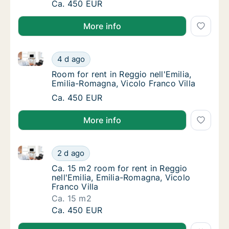
Ca. 10 m2 room for rent in Reggio nell'Emili
Ca. 450 EUR
More info
Room for rent in Reggio nell'Emilia, Emilia-Romagna, 
Room for rent in Reggio nell'Emilia, Emilia-
4 d ago
Room for rent in Reggio nell'Emilia, Emilia-
Room for rent in Reggio nell'Emilia,
Emilia-Romagna, Vicolo Franco Villa
Room for rent in Reggio nell'Emilia, Emilia-
Ca. 450 EUR
More info
Ca. 15 m2 room for rent in Reggio nell'Emilia, Emilia
Ca. 15 m2 room for rent in Reggio nell'Emili
2 d ago
Ca. 15 m2 room for rent in Reggio nell'Emili
Ca. 15 m2 room for rent in Reggio
nell'Emilia, Emilia-Romagna, Vicolo
Franco Villa
Ca. 15 m2
Ca. 15 m2 room for rent in Reggio nell'Emili
Ca. 450 EUR