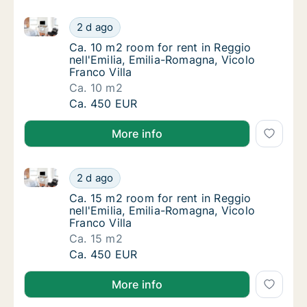
Ca. 10 m2 room for rent in Reggio nell'Emilia, Emilia
Ca. 10 m2 room for rent in Reggio nell'Emili
2 d ago
Ca. 10 m2 room for rent in Reggio nell'Emili
Ca. 10 m2 room for rent in Reggio
nell'Emilia, Emilia-Romagna, Vicolo
Franco Villa
Ca. 10 m2
Ca. 10 m2 room for rent in Reggio nell'Emili
Ca. 450 EUR
More info
Ca. 15 m2 room for rent in Reggio nell'Emilia, Emilia
Ca. 15 m2 room for rent in Reggio nell'Emili
2 d ago
Ca. 15 m2 room for rent in Reggio nell'Emili
Ca. 15 m2 room for rent in Reggio
nell'Emilia, Emilia-Romagna, Vicolo
Franco Villa
Ca. 15 m2
Ca. 15 m2 room for rent in Reggio nell'Emili
Ca. 450 EUR
More info