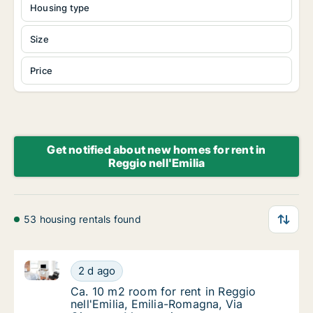
Housing type
Size
Price
Get notified about new homes for rent in
Reggio nell'Emilia
53 housing rentals found
Ca. 10 m2 room for rent in Reggio nell'Emilia, Emil
Ca. 10 m2 room for rent in Reggio nell'Emil
2 d ago
Ca. 10 m2 room for rent in Reggio nell'Emil
Ca. 10 m2 room for rent in Reggio
nell'Emilia, Emilia-Romagna, Via