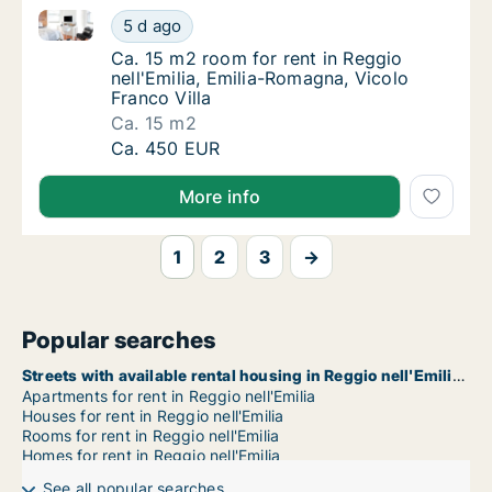
Ca. 15 m2 room for rent in Reggio nell'Emilia, Emilia
Ca. 15 m2 room for rent in Reggio nell'Emili
5 d ago
Ca. 15 m2 room for rent in Reggio nell'Emili
Ca. 15 m2 room for rent in Reggio
nell'Emilia, Emilia-Romagna, Vicolo
Franco Villa
Ca. 15 m2
Ca. 15 m2 room for rent in Reggio nell'Emili
Ca. 450 EUR
More info
1
2
3
→
Popular searches
Streets with available rental housing in Reggio nell'Emilia
Apartments for rent in Reggio nell'Emilia
Houses for rent in Reggio nell'Emilia
Rooms for rent in Reggio nell'Emilia
Homes for rent in Reggio nell'Emilia
See all popular searches