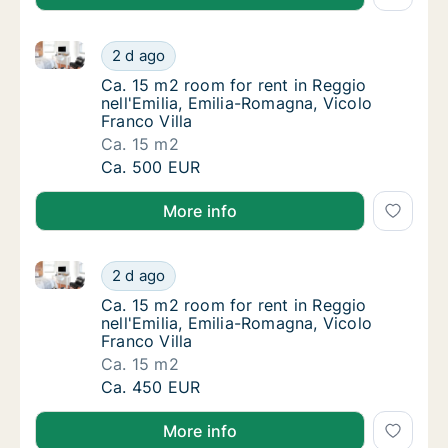
Ca. 15 m2 room for rent in Reggio nell'Emilia, Emilia
Ca. 15 m2 room for rent in Reggio nell'Emili
2 d ago
Ca. 15 m2 room for rent in Reggio nell'Emili
Ca. 15 m2 room for rent in Reggio
nell'Emilia, Emilia-Romagna, Vicolo
Franco Villa
Ca. 15 m2
Ca. 15 m2 room for rent in Reggio nell'Emili
Ca. 500 EUR
More info
Ca. 15 m2 room for rent in Reggio nell'Emilia, Emilia
Ca. 15 m2 room for rent in Reggio nell'Emili
2 d ago
Ca. 15 m2 room for rent in Reggio nell'Emili
Ca. 15 m2 room for rent in Reggio
nell'Emilia, Emilia-Romagna, Vicolo
Franco Villa
Ca. 15 m2
Ca. 15 m2 room for rent in Reggio nell'Emili
Ca. 450 EUR
More info