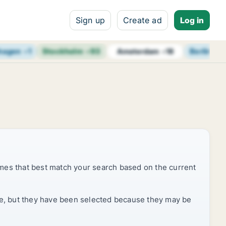
Sign up
Create ad
Log in
hagen
+
1
Stockholm
+
93
Berlin
+
1
Amsterdam
+
18
mes that best match your search based on the current
rice, but they have been selected because they may be