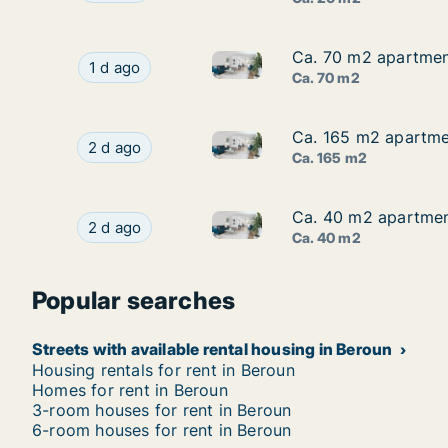
Ca. 70 m2 apartment
Ca. 70 m2 apartment
Ca. 70 m2 apartment for rent 
Ca. 70 m2 apartment for rent in Mělník, Středo
1 d ago
Ca. 70 m2
Ca. 165 m2 apartmen
Ca. 165 m2 apartmen
Ca. 165 m2 apartment for rent
Ca. 165 m2 apartment for rent in Praha-západ,
2 d ago
Ca. 165 m2
Ca. 40 m2 apartment
Ca. 40 m2 apartment
Ca. 40 m2 apartment for rent 
Ca. 40 m2 apartment for rent in Kladno, Středoč
2 d ago
Ca. 40 m2
Popular searches
Streets with available rental housing in Beroun
Housing rentals for rent in Beroun
Homes for rent in Beroun
3-room houses for rent in Beroun
6-room houses for rent in Beroun