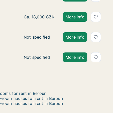
Ca. 70 m2 apartment for rent in Mělník, Stře
Ca. 18,000 CZK
More info
Ca. 165 m2 apartment for rent in Praha-zápa
Not specified
More info
Ca. 40 m2 apartment for rent in Kladno, Stře
Not specified
More info
ooms for rent in Beroun
-room houses for rent in Beroun
-room houses for rent in Beroun