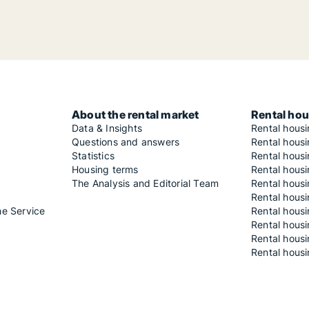
About the rental market
Rental hou
Data & Insights
Rental hous
Questions and answers
Rental housi
Statistics
Rental housi
Housing terms
Rental housi
The Analysis and Editorial Team
Rental hous
Rental housi
he Service
Rental housi
Rental hous
Rental hous
Rental housi