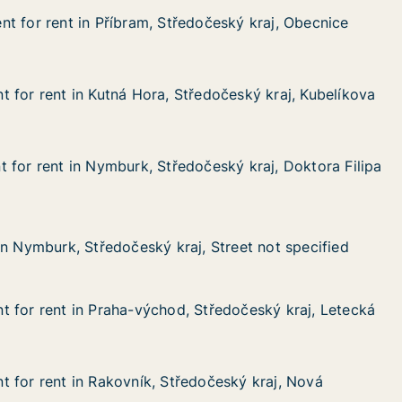
t for rent in Příbram, Středočeský kraj, Obecnice
t for rent in Příbram, Středočeský kraj, Obecnice
 in Příbram, Středočeský kraj, Obecnice
dočeský kraj, Obecnice
 for rent in Kutná Hora, Středočeský kraj, Kubelíkova
 for rent in Kutná Hora, Středočeský kraj, Kubelíkova
in Kutná Hora, Středočeský kraj, Kubelíkova
edočeský kraj, Kubelíkova
 for rent in Nymburk, Středočeský kraj, Doktora Filipa
 for rent in Nymburk, Středočeský kraj, Doktora Filipa
in Nymburk, Středočeský kraj, Doktora Filipa
český kraj, Doktora Filipa
, Středočeský kraj, Street not specified
, Street not specified
in Nymburk, Středočeský kraj, Street not specified
in Nymburk, Středočeský kraj, Street not specified
 for rent in Praha-východ, Středočeský kraj, Letecká
 for rent in Praha-východ, Středočeský kraj, Letecká
in Praha-východ, Středočeský kraj, Letecká
 Středočeský kraj, Letecká
 for rent in Rakovník, Středočeský kraj, Nová
 for rent in Rakovník, Středočeský kraj, Nová
in Rakovník, Středočeský kraj, Nová
edočeský kraj, Nová