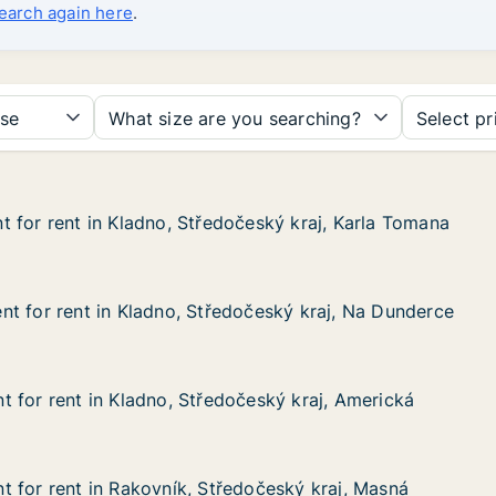
search again here
.
se
What size are you searching?
Select pr
 for rent in Kladno, Středočeský kraj, Karla Tomana
 for rent in Kladno, Středočeský kraj, Karla Tomana
in Kladno, Středočeský kraj, Karla Tomana
český kraj, Karla Tomana
t for rent in Kladno, Středočeský kraj, Na Dunderce
t for rent in Kladno, Středočeský kraj, Na Dunderce
 in Kladno, Středočeský kraj, Na Dunderce
dočeský kraj, Na Dunderce
 for rent in Kladno, Středočeský kraj, Americká
 for rent in Kladno, Středočeský kraj, Americká
in Kladno, Středočeský kraj, Americká
český kraj, Americká
 for rent in Rakovník, Středočeský kraj, Masná
 for rent in Rakovník, Středočeský kraj, Masná
in Rakovník, Středočeský kraj, Masná