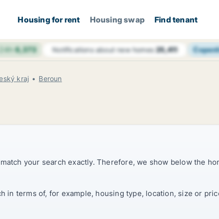
Housing for rent
Housing swap
Find tenant
 24h
6,373
Copen
Notifications about new homes
25,411
eský kraj
Beroun
t match your search exactly. Therefore, we show below the ho
ch in terms of, for example, housing type, location, size or p