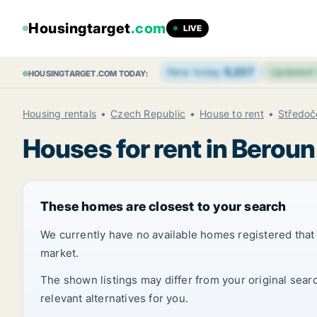
Housingtarget
.com
LIVE
New today
5,237
Updated
HOUSINGTARGET.COM TODAY:
Housing rentals
Czech Republic
House to rent
Středoč
Houses for rent in Beroun
These homes are closest to your search
We currently have no available homes registered tha
market.
The shown listings may differ from your original sear
relevant alternatives for you.