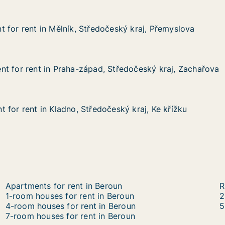
 for rent in Mělník, Středočeský kraj, Přemyslova
 for rent in Mělník, Středočeský kraj, Přemyslova
in Mělník, Středočeský kraj, Přemyslova
český kraj, Přemyslova
t for rent in Praha-západ, Středočeský kraj, Zachařova
t for rent in Praha-západ, Středočeský kraj, Zachařova
 in Praha-západ, Středočeský kraj, Zachařova
 Středočeský kraj, Zachařova
 for rent in Kladno, Středočeský kraj, Ke křížku
 for rent in Kladno, Středočeský kraj, Ke křížku
in Kladno, Středočeský kraj, Ke křížku
eský kraj, Ke křížku
Apartments for rent in Beroun
R
1-room houses for rent in Beroun
2
4-room houses for rent in Beroun
5
7-room houses for rent in Beroun