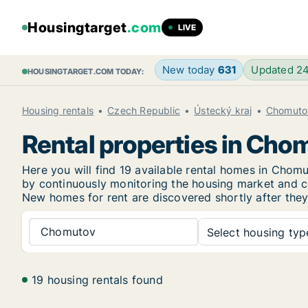
Housingtarget
.com
LIVE
New today
631
Updated 2
HOUSINGTARGET.COM TODAY:
Housing rentals
Czech Republic
Ústecký kraj
Chomuto
Rental properties in Cho
Here you will find 19 available rental homes in Cho
by continuously monitoring the housing market and col
New
homes for rent are discovered shortly after they
Chomutov
Select housing type
19 housing rentals found