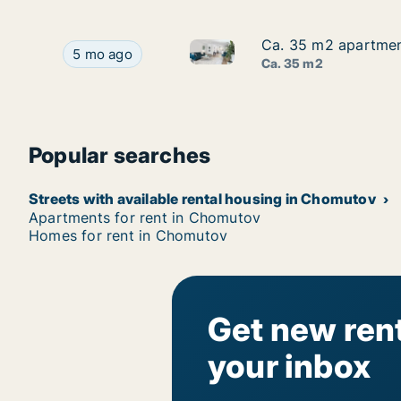
Ca. 35 m2 apartment
Ca. 35 m2 apartment
Ca. 35 m2 apartment for rent 
Ca. 35 m2 apartment for rent in Chomutov, Ústec
5 mo ago
Ca. 35 m2
Popular searches
Streets with available rental housing in Chomutov
Apartments for rent in Chomutov
Homes for rent in Chomutov
Get new rent
your inbox