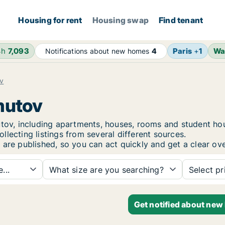
Housing for rent
Housing swap
Find tenant
4h
7,093
Paris
+
1
Wa
Notifications about new homes
4
v
mutov
mutov, including apartments, houses, rooms and student 
lecting listings from several different sources.
 are published, so you can act quickly and get a clear ove
...
What size are you searching?
Select pr
Get notified about new