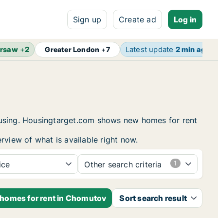
Sign up
Create ad
Log in
rsaw
+
2
Latest update
2 min ago
Greater London
+
7
housing. Housingtarget.com shows new homes for rent
rview of what is available right now.
ice
Other search criteria
 homes for rent in Chomutov
Sort search result